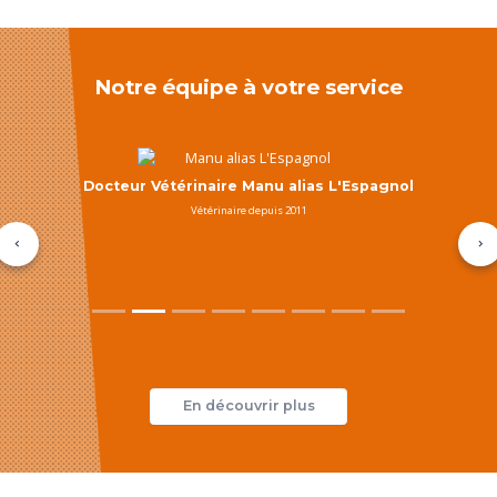
Notre équipe à votre service
Docteur Vétérinaire Manu alias L'Espagnol
Vétérinaire depuis 2011
Précédent
Su
En découvrir plus